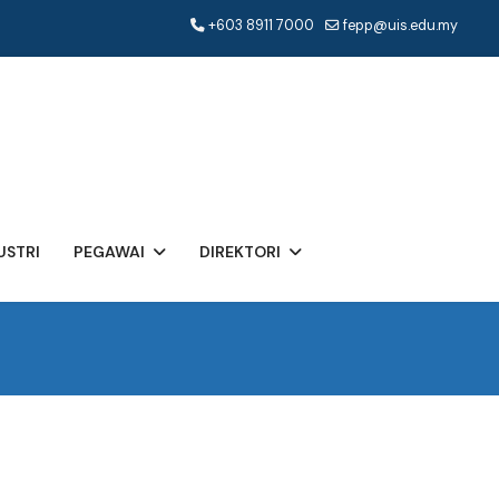
+603 8911 7000
fepp@uis.edu.my
USTRI
PEGAWAI
DIREKTORI