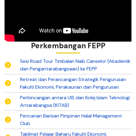
Perkembangan FEPP
Sesi Road Tour Timbalan Naib Canselor (Akademik
dan Pengantarabangsaan) ke FEPP
Retreat dan Perancangan Strategik Pengurusan
Fakulti Ekonomi, Perakaunan dan Pengurusan
Perbincangan antara UIS dan Kolej Islam Teknologi
Antarabangsa (KITAB)
Pencarian Barisan Pimpinan Halal Management
Club
Taklimat Pelajar Baharu Fakulti Ekonomi,